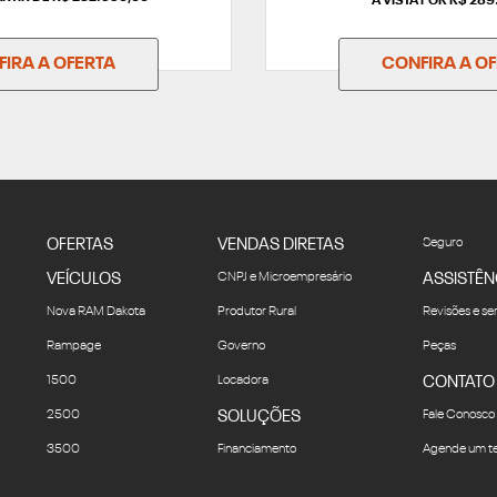
À VISTA POR R$ 28
IRA A OFERTA
CONFIRA A O
OFERTAS
VENDAS DIRETAS
Seguro
VEÍCULOS
CNPJ e Microempresário
ASSISTÊN
Nova RAM Dakota
Produtor Rural
Revisões e se
Rampage
Governo
Peças
1500
Locadora
CONTATO
2500
SOLUÇÕES
Fale Conosco
3500
Financiamento
Agende um te