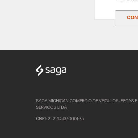
CONF
SAGA MICHIGAN COMERCIO DE VEICULOS, PECAS E
SERVICOS LTDA
CNPJ: 21.214.513/0001-75