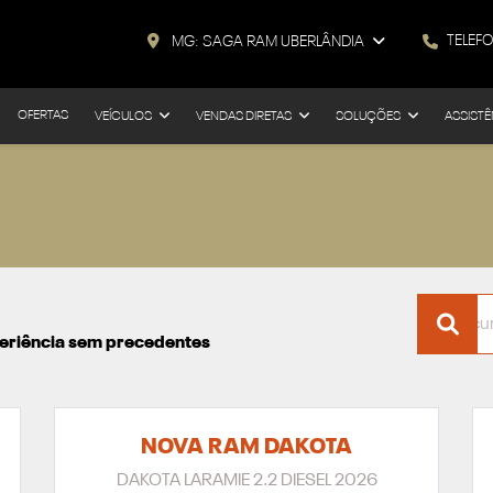
TELEF
MG: SAGA RAM UBERLÂNDIA
OFERTAS
VEÍCULOS
VENDAS DIRETAS
SOLUÇÕES
ASSISTÊ
xperiência sem precedentes
NOVA RAM DAKOTA
DAKOTA LARAMIE 2.2 DIESEL 2026