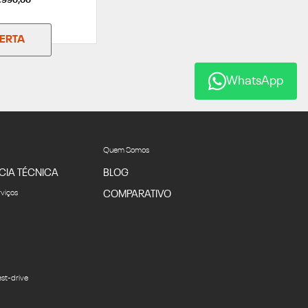
9.990,00
FERTA
WhatsApp
Quem Somos
CIA TÉCNICA
BLOG
rviços
COMPARATIVO
st-drive