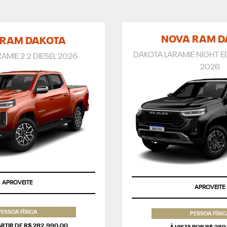
NOVA RAM D
 RAM DAKOTA
DAKOTA LARAMIE NIGHT ED
AMIE 2.2 DIESEL 2026
2026
APROVEITE
APROVEITE
PESSOA FÍSICA
PESSOA FÍSIC
PARTIR DE R$ 282.990,00