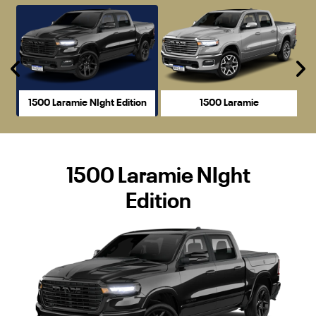
Anterior
P
1500 Laramie NIght Edition
1500 Laramie
1500 Laramie NIght
Edition