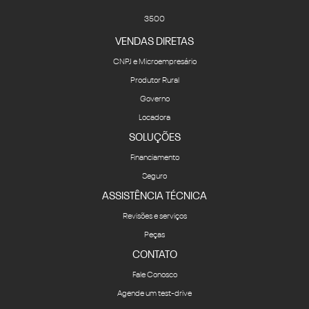
3500
VENDAS DIRETAS
CNPJ e Microempresário
Produtor Rural
Governo
Locadora
SOLUÇÕES
Financiamento
Seguro
ASSISTÊNCIA TÉCNICA
Revisões e serviços
Peças
CONTATO
Fale Conosco
Agende um test-drive