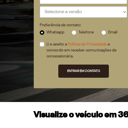
Preferência de contato:
Whatsapp
Telefone
Email
Li e aceito a
Política de Privacidade
e
concordo em receber comunicações da
concessionária.
ENTRAR EM CONTATO
Visualize o veículo em 3