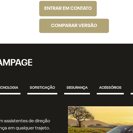
ENTRAR EM CONTATO
COMPARAR VERSÃO
RAMPAGE
ECNOLOGIA
SOFISTICAÇÃO
SEGURANÇA
ACESSÓRIOS
bodiesel, de 200 cv e 450
L Turbo Flex de 272 cv e 400