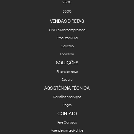
2500
3500
VENDAS DIRETAS
CNPJ e Microempresário
Produtor Rural
Governo
Locadora
SOLUÇÕES
Financiamento
Seguro
ASSISTÊNCIA TÉCNICA
Revisões e serviços
Peças
CONTATO
Fale Conosco
Agende um test-drive