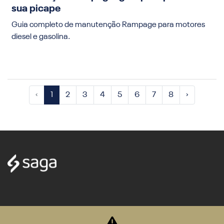
sua picape
Guia completo de manutenção Rampage para motores
diesel e gasolina.
‹
1
2
3
4
5
6
7
8
›
SAGA MICHIGAN COMERCIO DE VEICULOS, PECAS E SERVICOS