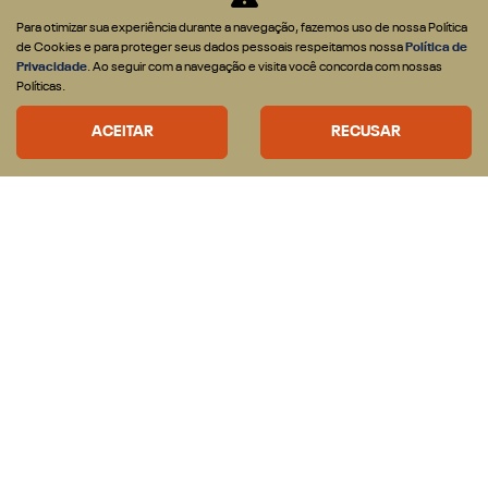
LTDA
Para otimizar sua experiência durante a navegação, fazemos uso de nossa Política
CNPJ: 21.214.513/0001-75
de Cookies e para proteger seus dados pessoais respeitamos nossa
Política de
Privacidade
. Ao seguir com a navegação e visita você concorda com nossas
Políticas.
OFERTAS
VEÍCULOS
ACEITAR
RECUSAR
Nova RAM Dakota
Rampage
1500
2500
3500
VENDAS DIRETAS
CNPJ e Microempresário
Produtor Rural
Governo
Locadora
SOLUÇÕES