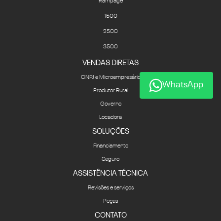
Rampage
1500
2500
3500
VENDAS DIRETAS
CNPJ e Microempresário
WhatsApp
Produtor Rural
Governo
Locadora
SOLUÇÕES
Financiamento
Seguro
ASSISTÊNCIA TÉCNICA
Revisões e serviços
Peças
CONTATO