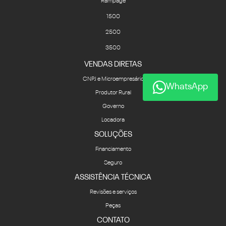
Rampage
1500
2500
3500
VENDAS DIRETAS
CNPJ e Microempresário
WhatsApp
Produtor Rural
Governo
Locadora
SOLUÇÕES
Financiamento
Seguro
ASSISTÊNCIA TÉCNICA
Revisões e serviços
Peças
CONTATO