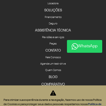
Locadora
SOLUÇÕES
Financiamento
Seguro
ASSISTÊNCIA TÉCNICA
Revisões e serviços
Peças
WhatsApp
CONTATO
Fale Conosco
Agende um test-drive
Quem Somos
BLOG
COMPARATIVO
Para otimizar sua experiência durante a navegação, fazemos uso de nossa Política
de Cookies e para proteger seus dados pessoais respeitamos nossa
Política de