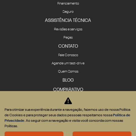
Financiamento
Seguro
ASSISTÊNCIA TÉCNICA
Revisões e serviços
Peças
CONTATO
Fale Conosco
Agende um test-drive
Quem Somos
BLOG
COMPARATIVO
Para otimizar sua experiência durante a navegação, fazemos uso de nossa Política
de Cookies e para proteger seus dados pessoais respeitamos nossa
Política de
Privacidade
. Ao seguir com a navegação e visita você concorda com nossas
Desenvolvido pela DEALERSPACE ® Direitos Reservados.
Políticas.