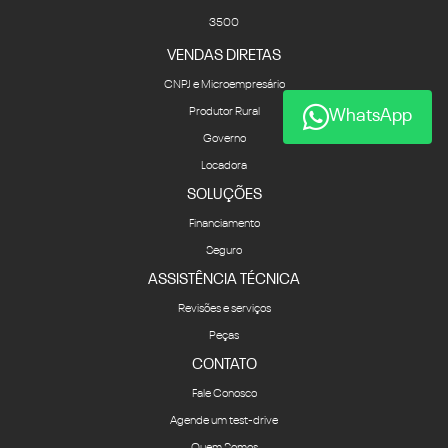
3500
VENDAS DIRETAS
CNPJ e Microempresário
Produtor Rural
WhatsApp
Governo
Locadora
SOLUÇÕES
Financiamento
Seguro
ASSISTÊNCIA TÉCNICA
Revisões e serviços
Peças
CONTATO
Fale Conosco
Agende um test-drive