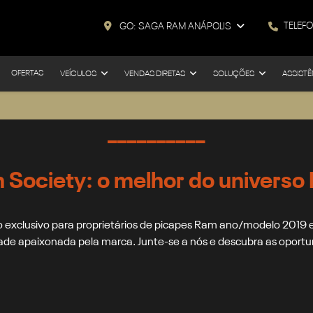
TELEF
GO: SAGA RAM ANÁPOLIS
OFERTAS
VEÍCULOS
VENDAS DIRETAS
SOLUÇÕES
ASSISTÊ
__________
 Society: o melhor do universo
 exclusivo para proprietários de picapes Ram ano/modelo 2019
de apaixonada pela marca. Junte-se a nós e descubra as oportun