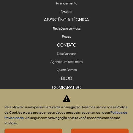
Financiamento
Seguro
ASSISTÊNCIA TÉCNICA
Revisões e serviços
Peças
CONTATO
Fale Conosco
Agende um test-drive
Quem Somos
BLOG
COMPARATIVO
Para otimizar sua experiência durante a navegação, fazemos uso de nossa Política
de Cookies e para proteger seus dados pessoais respeitamos nossa
Política de
Privacidade
. Ao seguir com a navegação e visita você concorda com nossas
Desenvolvido pela DEALERSPACE ® Direitos Reservados.
Políticas.