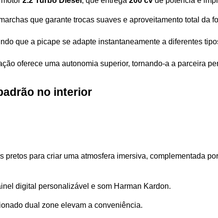
motor 
2.2 Turbo Diesel
, que entrega 
200 cv
 de potência e imp
marchas que garante trocas suaves e aproveitamento total da fo
indo que a picape se adapte instantaneamente a diferentes tipos
ração oferece uma autonomia superior, tornando-a a parceira pe
padrão no interior 
nas pretos para criar uma atmosfera imersiva, complementada por
painel digital personalizável e som Harman Kardon. 
cionado dual zone elevam a conveniência.