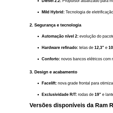
Diesel 2.2:
 Propulsor atualizado para ma
Mild Hybrid:
 Tecnologia de eletrificaç
2. Segurança e tecnologia  
Automação nível 2:
 evolução do pacot
Hardware refinado:
 telas de 
12,3"
 e 
10
Conforto:
 novos bancos elétricos com 
3. Design e acabamento  
Facelift:
 nova grade frontal para otimiz
Exclusividade R/T:
 rodas de 
19"
 e lan
Versões disponíveis da Ram 