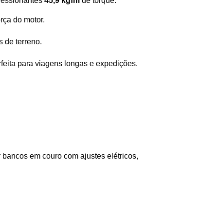
ressionantes 
45,9 kgfm
 de torque. 
rça do motor.
 de terreno.
rfeita para viagens longas e expedições.
 bancos em couro com ajustes elétricos, 