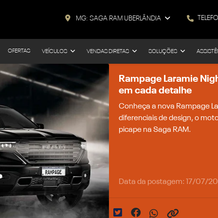
TELEF
MG: SAGA RAM UBERLÂNDIA
OFERTAS
VEÍCULOS
VENDAS DIRETAS
SOLUÇÕES
ASSISTÊ
Rampage Laramie Night
em cada detalhe
Conheça a nova Rampage Lar
diferenciais de design, o moto
picape na Saga RAM.
Data da postagem: 17/07/2