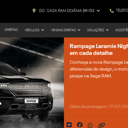
TELEF
GO: SAGA RAM GOIÂNIA BR-153
OFERTAS
VEÍCULOS
VENDAS DIRETAS
SOLUÇÕES
ASSISTÊ
Rampage Laramie Night
em cada detalhe
Conheça a nova Rampage Lar
diferenciais de design, o moto
picape na Saga RAM.
Data da postagem: 17/07/2