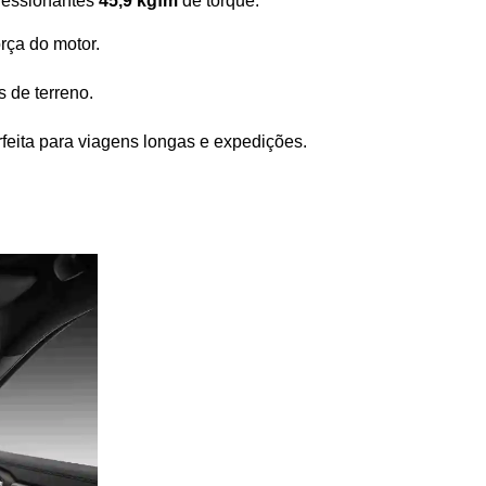
ressionantes 
45,9 kgfm
 de torque. 
rça do motor.
 de terreno.
rfeita para viagens longas e expedições.