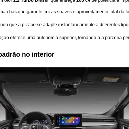
motor 
2.2 Turbo Diesel
, que entrega 
200 cv
 de potência e imp
marchas que garante trocas suaves e aproveitamento total da fo
indo que a picape se adapte instantaneamente a diferentes tipos
ração oferece uma autonomia superior, tornando-a a parceira pe
padrão no interior 