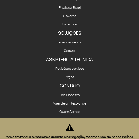
Produtor Rural
Governo
Locadora
SOLUÇÕES
Financiamento
Seguro
ASSISTÊNCIA TÉCNICA
Revisões e serviços
Peças
CONTATO
Fale Conosco
Agende um test-drive
Quem Somos
BLOG
COMPARATIVO
Para otimizar sua experiência durante a navegação, fazemos uso de nossa Política