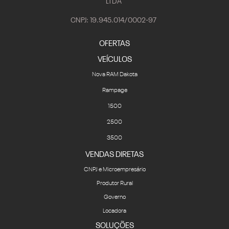
LTDA
CNPJ: 19.945.014/0002-97
OFERTAS
VEÍCULOS
Nova RAM Dakota
Rampage
1500
2500
3500
VENDAS DIRETAS
CNPJ e Microempresário
Produtor Rural
Governo
Locadora
SOLUÇÕES