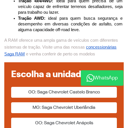
Tração 4x4/4WD:
 ideal para quem precisa de um 
veículo capaz de enfrentar terrenos desafiadores, seja 
para trabalho ou lazer.
Tração AWD:
 ideal para quem busca segurança e 
desempenho em diversas condições de asfalto, com 
alguma capacidade off-road leve.
A RAM oferece uma ampla gama de veículos com diferentes
sistemas de tração. Visite uma das nossas
concessionárias
Saga RAM
e venha conferir de perto os modelos
Escolha a unidade
WhatsApp
GO: Saga Chevrolet Castelo Branco
MG: Saga Chevrolet Uberlândia
GO: Saga Chevrolet Anápolis