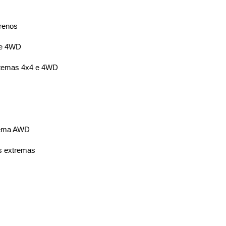
rrenos
 e 4WD
stemas 4x4 e 4WD
stema AWD
es extremas