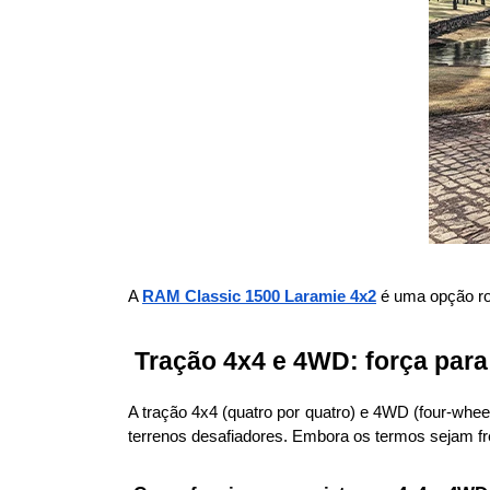
A 
RAM Classic 1500 Laramie 4x2
 é uma opção ro
 Tração 4x4 e 4WD: força para
A tração 4x4 (quatro por quatro) e 4WD (four-whee
terrenos desafiadores. Embora os termos sejam 