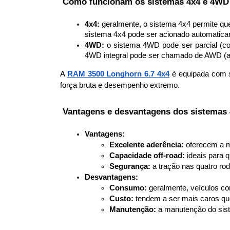
 Como funcionam os sistemas 4x4 e 4WD
4x4:
 geralmente, o sistema 4x4 permite que
sistema 4x4 pode ser acionado automatica
4WD:
 o sistema 4WD pode ser parcial (co
4WD integral pode ser chamado de AWD (al
A 
RAM 3500 Longhorn 6.7 4x4
 é equipada com s
força bruta e desempenho extremo.
 Vantagens e desvantagens dos sistemas
Vantagens:
Excelente aderência:
 oferecem a m
Capacidade off-road:
 ideais para 
Segurança:
 a tração nas quatro ro
Desvantagens:
Consumo:
 geralmente, veículos 
Custo:
 tendem a ser mais caros qu
Manutenção:
 a manutenção do sis