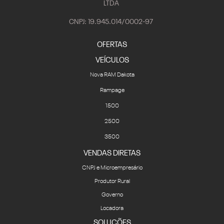
LTDA
CNPJ: 19.945.014/0002-97
OFERTAS
VEÍCULOS
Nova RAM Dakota
Rampage
1500
2500
3500
VENDAS DIRETAS
CNPJ e Microempresário
Produtor Rural
Governo
Locadora
SOLUÇÕES