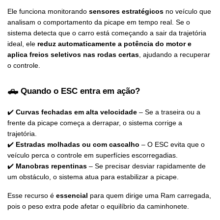
Ele funciona monitorando 
sensores estratégicos
 no veículo que 
analisam o comportamento da picape em tempo real. Se o 
sistema detecta que o carro está começando a sair da trajetória 
ideal, ele 
reduz automaticamente a potência do motor e 
aplica freios seletivos nas rodas certas
, ajudando a recuperar 
o controle.
🛻 Quando o ESC entra em ação?
✔️ 
Curvas fechadas em alta velocidade
 – Se a traseira ou a 
frente da picape começa a derrapar, o sistema corrige a 
trajetória.
✔️ 
Estradas molhadas ou com cascalho
 – O ESC evita que o 
veículo perca o controle em superfícies escorregadias.
✔️ 
Manobras repentinas
 – Se precisar desviar rapidamente de 
um obstáculo, o sistema atua para estabilizar a picape.
Esse recurso é 
essencial
 para quem dirige uma Ram carregada, 
pois o peso extra pode afetar o equilíbrio da caminhonete.