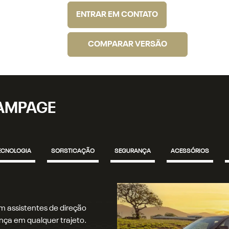
ENTRAR EM CONTATO
COMPARAR VERSÃO
RAMPAGE
ECNOLOGIA
SOFISTICAÇÃO
SEGURANÇA
ACESSÓRIOS
bodiesel, de 200 cv e 450
L Turbo Flex de 272 cv e 400