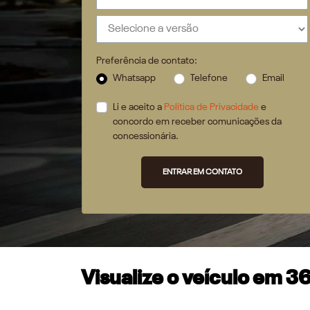
Preferência de contato:
Whatsapp
Telefone
Email
Li e aceito a
Política de Privacidade
e
concordo em receber comunicações da
concessionária.
ENTRAR EM CONTATO
Visualize o veículo em 3