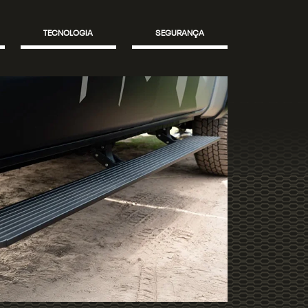
TECNOLOGIA
SEGURANÇA
rica traz tecnologia e
penas um toque e