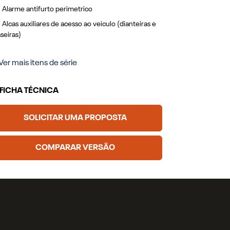
Alarme antifurto perimetrico
Alarme anti
Alcas auxiliares de acesso ao veiculo (dianteiras e
Alcas auxili
aseiras)
traseiras)
Ver mais itens de série
+ Ver mais ite
FICHA TÉCNICA
FICHA TÉ
SOLICITAR UMA PROPOSTA
SOL
COMPARAR VERSÃO