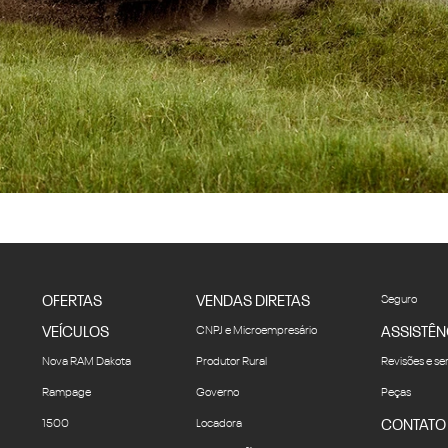
OFERTAS
VENDAS DIRETAS
Seguro
VEÍCULOS
CNPJ e Microempresário
ASSISTÊN
Nova RAM Dakota
Produtor Rural
Revisões e se
Rampage
Governo
Peças