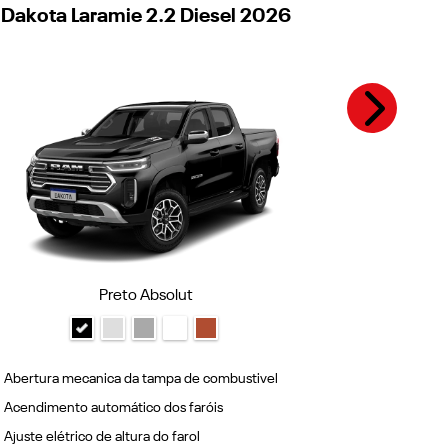
Dakota Laramie 2.2 Diesel 2026
Dakota L
Next
Preto Absolut
Abertura mecanica da tampa de combustivel
Abertura me
Acendimento automático dos faróis
Acendimento
Ajuste elétrico de altura do farol
Ajuste elétr