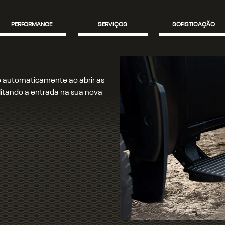
PERFORMANCE
SERVIÇOS
SOFISTICAÇÃO
Capota elétrica
Proteção para caçamba e carga: a capota marítima elét
praticidade, permitindo abrir e fechar a capota com a
mantendo os seus itens ainda mais protegidos.