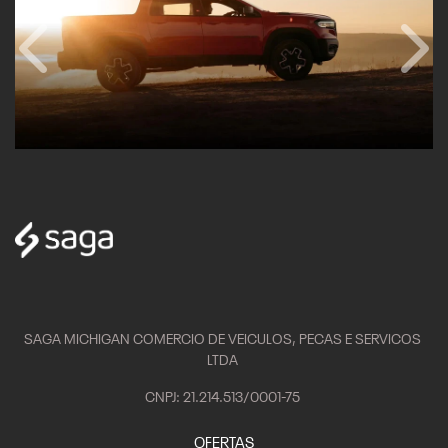
Anterior
Próx
SAGA MICHIGAN COMERCIO DE VEICULOS, PECAS E SERVICOS
LTDA
CNPJ: 21.214.513/0001-75
OFERTAS
VEÍCULOS