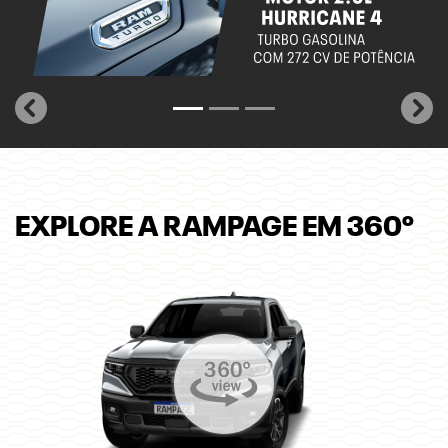
templates.template-01.components.carousel.texts.control_
temp
EXPLORE A RAMPAGE EM 360º