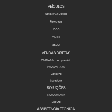
Nova RAM Dakota
Rampage
1500
2500
3500
VENDAS DIRETAS
CNPJ e Microempresário
Produtor Rural
Governo
Locadora
SOLUÇÕES
Financiamento
Seguro
ASSISTÊNCIA TÉCNICA
Revisões e serviços