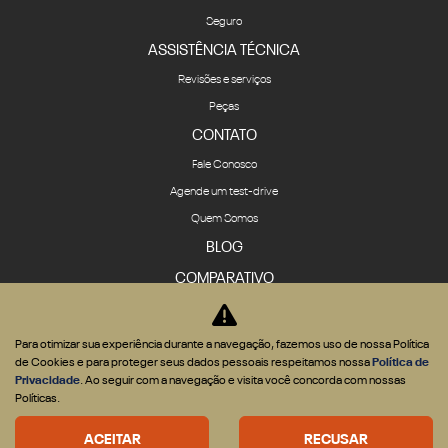
Seguro
ASSISTÊNCIA TÉCNICA
Revisões e serviços
Peças
CONTATO
Fale Conosco
Agende um test-drive
Quem Somos
BLOG
COMPARATIVO
Para otimizar sua experiência durante a navegação, fazemos uso de nossa Política
de Cookies e para proteger seus dados pessoais respeitamos nossa
Política de
Privacidade
. Ao seguir com a navegação e visita você concorda com nossas
Desenvolvido pela DEALERSPACE ® Direitos Reservados.
Políticas.
Desacelere. Seu bem maior é a vida.
ACEITAR
RECUSAR