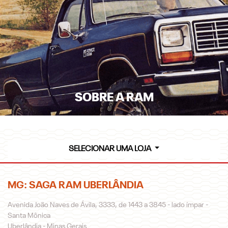
SOBRE A RAM
SELECIONAR UMA LOJA
MG: SAGA RAM UBERLÂNDIA
Avenida João Naves de Ávila, 3333, de 1443 a 3845 - lado ímpar -
Santa Mônica
Uberlândia - Minas Gerais