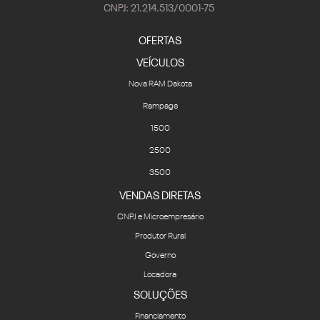
CNPJ: 21.214.513/0001-75
OFERTAS
VEÍCULOS
Nova RAM Dakota
Rampage
1500
2500
3500
VENDAS DIRETAS
CNPJ e Microempresário
Produtor Rural
Governo
Locadora
SOLUÇÕES
Financiamento