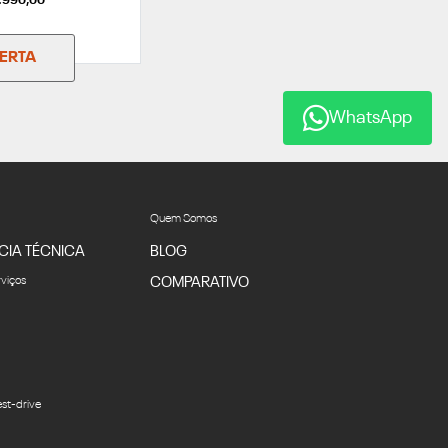
9.990,00
FERTA
WhatsApp
Quem Somos
CIA TÉCNICA
BLOG
rviços
COMPARATIVO
st-drive