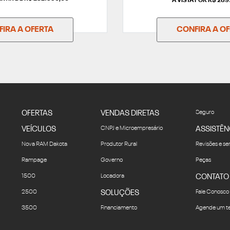
À VISTA POR R$ 28
IRA A OFERTA
CONFIRA A O
OFERTAS
VENDAS DIRETAS
Seguro
VEÍCULOS
CNPJ e Microempresário
ASSISTÊN
Nova RAM Dakota
Produtor Rural
Revisões e se
Rampage
Governo
Peças
1500
Locadora
CONTATO
2500
SOLUÇÕES
Fale Conosco
3500
Financiamento
Agende um te