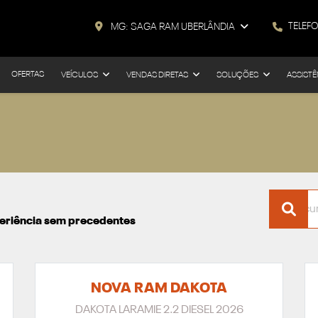
TELEF
MG: SAGA RAM UBERLÂNDIA
OFERTAS
VEÍCULOS
VENDAS DIRETAS
SOLUÇÕES
ASSISTÊ
xperiência sem precedentes
NOVA RAM DAKOTA
DAKOTA LARAMIE 2.2 DIESEL 2026