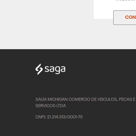
CONF
SAGA MICHIGAN COMERCIO DE VEICULOS, PECAS E
SERVICOS LTDA
CNPJ: 21.214.513/0001-75