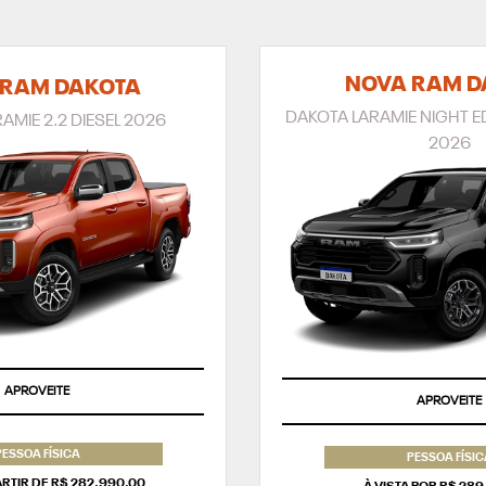
NOVA RAM D
 RAM DAKOTA
DAKOTA LARAMIE NIGHT ED
AMIE 2.2 DIESEL 2026
2026
APROVEITE
APROVEITE
PESSOA FÍSICA
PESSOA FÍSIC
PARTIR DE R$ 282.990,00