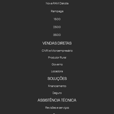
Nova RAM Dakota
Rampage
1500
2500
3500
VENDAS DIRETAS
CNPJ e Microempresário
Produtor Rural
Governo
Locadora
SOLUÇÕES
Financiamento
Seguro
ASSISTÊNCIA TÉCNICA
Revisões e serviços