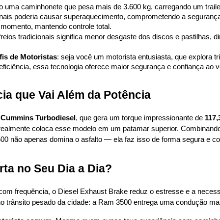
ndo uma caminhonete que pesa mais de 3.600 kg, carregando um trai
icionais poderia causar superaquecimento, comprometendo a seguranç
 momento, mantendo controle total.
reios tradicionais significa menor desgaste dos discos e pastilhas,
fis de Motoristas
: seja você um motorista entusiasta, que explora tri
eficiência, essa tecnologia oferece maior segurança e confiança ao v
cia que Vai Além da Potência
 Cummins Turbodiesel
, que gera um torque impressionante de 
117,
e realmente coloca esse modelo em um patamar superior. Combinando
0 não apenas domina o asfalto — ela faz isso de forma segura e co
ta no Seu Dia a Dia?
com frequência, o Diesel Exhaust Brake reduz o estresse e a necess
o trânsito pesado da cidade: a Ram 3500 entrega uma condução mais