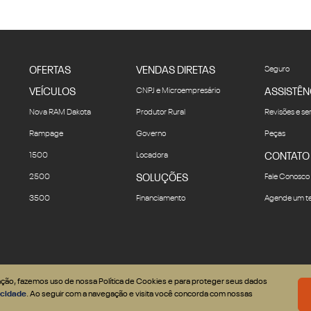
OFERTAS
VENDAS DIRETAS
Seguro
VEÍCULOS
CNPJ e Microempresário
ASSISTÊN
Nova RAM Dakota
Produtor Rural
Revisões e se
Rampage
Governo
Peças
1500
Locadora
CONTATO
2500
SOLUÇÕES
Fale Conosco
3500
Financiamento
Agende um te
gação, fazemos uso de nossa Política de Cookies e para proteger seus dados
vacidade
. Ao seguir com a navegação e visita você concorda com nossas