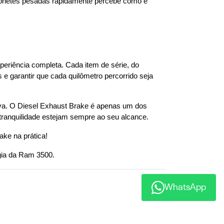
netes pesadas rapidamente percebe como é 
 não é apenas sobre força; ela combina potência e tecnologia para entregar uma experiência completa. Cada item de série, do 
s e garantir que cada quilômetro percorrido seja 
iva. O Diesel Exhaust Brake é apenas um dos 
 tranquilidade estejam sempre ao seu alcance.
ake na prática!
ogia da Ram 3500.
WhatsApp