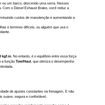
ler ou um barco, descendo uma serra. Nesses 
a. Com o Diesel Exhaust Brake, você reduz a 
 diminuindo custos de manutenção e aumentando a 
lhas e terrenos difíceis, ou alguém que usa o 
olante.
3 kgf.m
. No entanto, é o equilíbrio entre essa força 
 a função 
Tow/Haul
, que otimiza o desempenho 
ntrolada.
idade de ajustes constantes na frenagem. E não 
 suave, segura e confortável.