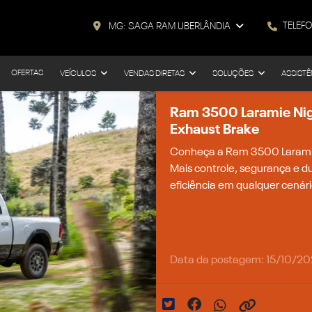
TELEF
MG: SAGA RAM UBERLÂNDIA
OFERTAS
VEÍCULOS
VENDAS DIRETAS
SOLUÇÕES
ASSISTÊ
Ram 3500 Laramie Nig
Exhaust Brake
Conheça a Ram 3500 Laramie
Mais controle, segurança e d
eficiência em qualquer cenári
Data da postagem: 15/10/2