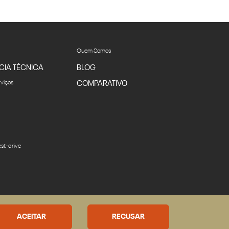
Quem Somos
CIA TÉCNICA
BLOG
rviços
COMPARATIVO
st-drive
Desacelere. Seu bem maior é
a vida.
ACEITAR
RECUSAR