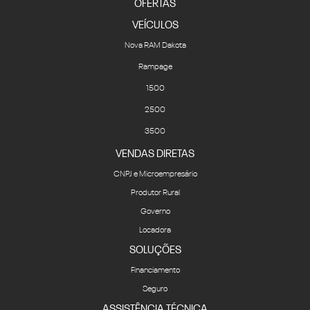
OFERTAS
VEÍCULOS
Nova RAM Dakota
Rampage
1500
2500
3500
VENDAS DIRETAS
CNPJ e Microempresário
Produtor Rural
Governo
Locadora
SOLUÇÕES
Financiamento
Seguro
ASSISTÊNCIA TÉCNICA