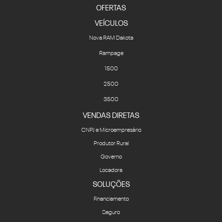
OFERTAS
VEÍCULOS
Nova RAM Dakota
Rampage
1500
2500
3500
VENDAS DIRETAS
CNPJ e Microempresário
Produtor Rural
Governo
Locadora
SOLUÇÕES
Financiamento
Seguro