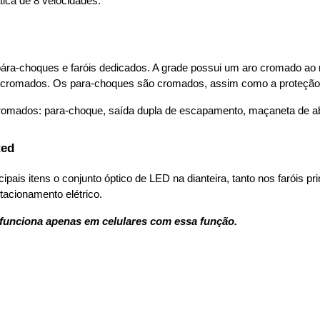
ica de 8 velocidades.
a-choques e faróis dedicados. A grade possui um aro cromado ao red
 cromados. Os para-choques são cromados, assim como a proteção da
cromados: para-choque, saída dupla de escapamento, maçaneta de a
ted
ais itens o conjunto óptico de LED na dianteira, tanto nos faróis princ
tacionamento elétrico.
 funciona apenas em celulares com essa função.