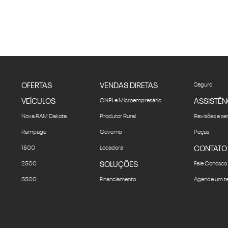
OFERTAS
VENDAS DIRETAS
Seguro
VEÍCULOS
CNPJ e Microempresário
ASSISTÊN
Nova RAM Dakota
Produtor Rural
Revisões e se
Rampage
Governo
Peças
1500
Locadora
CONTATO
2500
SOLUÇÕES
Fale Conosco
3500
Financiamento
Agende um te