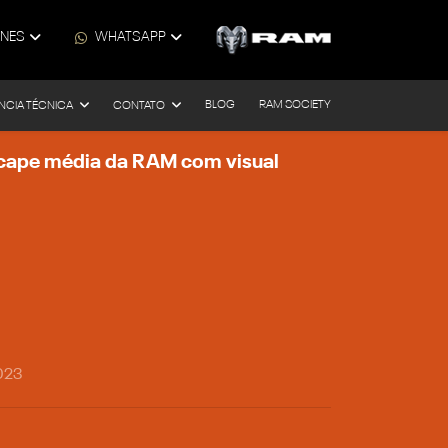
ONES
WHATSAPP
BLOG
RAM SOCIETY
NCIA TÉCNICA
CONTATO
picape média da RAM com visual
023