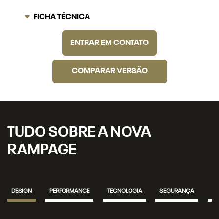
COMPARAR VERSÃO
TUDO SOBRE A NOVA
RAMPAGE
DESIGN
PERFORMANCE
TECNOLOGIA
SEGURANÇA
IN
Luzes em LED
A Ram 2500 chega com assinatura luminosa, novos faróis e
lanternas totalmente em LED, incluindo luzes altas, baixas,