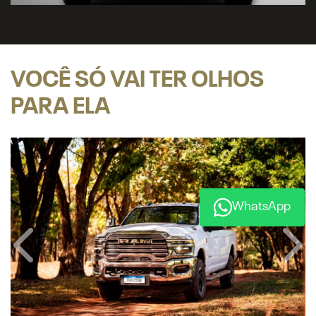
PARA ELA
Anterior
Próx
WhatsApp