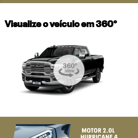
Visualize o veículo em 360°
templates.template-01.components.carousel.texts.control_
temp