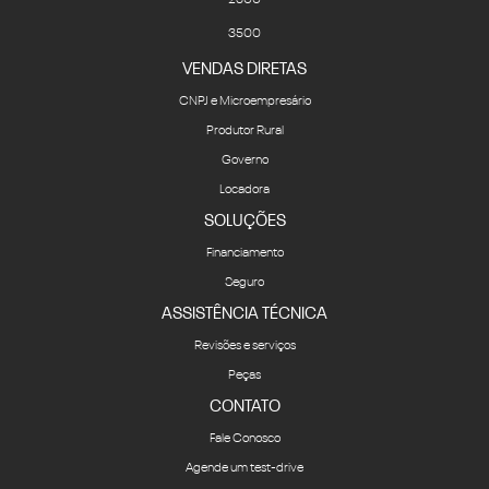
VENDAS DIRETAS
CNPJ e Microempresário
Produtor Rural
Governo
Locadora
SOLUÇÕES
Financiamento
Seguro
ASSISTÊNCIA TÉCNICA
Revisões e serviços
Peças
CONTATO
Fale Conosco
Agende um test-drive
Quem Somos
BLOG