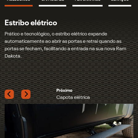
Capota elétrica
Proteção para caçamba e carga: a capota marítima elétrica
traz tecnologia e praticidade, permitindo abrir e fechar a
capota com apenas um toque e mantendo os seus itens
ainda mais protegidos.
Próximo
Tapete de borda elevada
Previous
Next