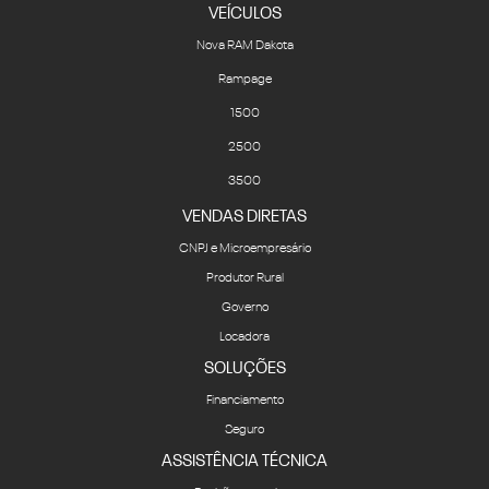
Rampage
1500
2500
3500
VENDAS DIRETAS
CNPJ e Microempresário
Produtor Rural
Governo
Locadora
SOLUÇÕES
Financiamento
Seguro
ASSISTÊNCIA TÉCNICA
Revisões e serviços
Peças