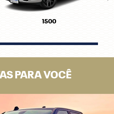
Pró
1500
TAS PARA VOCÊ