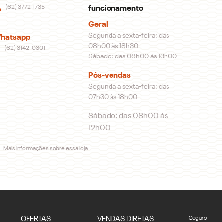
(62) 3772-1735
funcionamento
Geral
Segunda a sexta-feira: das
hatsapp
08h00 às 18h30
(62) 3142-0301
Sábado: das 08h00 às 13h00
Pós-vendas
Segunda a sexta-feira: das
07h30 às 18h00
Sábado: das 08h00 às
12h00
Mais informações sobre essa loja
OFERTAS
VENDAS DIRETAS
Seguro