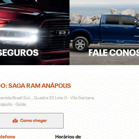
SEGUROS
FALE CONO
O: SAGA RAM ANÁPOLIS
enida Brasil Sul, , Quadra 22 Lote 0 - Vila Santana
ápolis - Goiás
Como chegar
elefone
Horários de