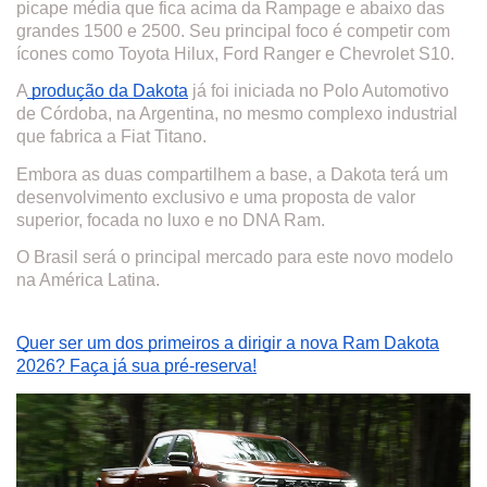
picape média que fica acima da Rampage e abaixo das
grandes 1500 e 2500. Seu principal foco é competir com
ícones como Toyota Hilux, Ford Ranger e Chevrolet S10.
A
produção da Dakota
já foi iniciada no Polo Automotivo
de Córdoba, na Argentina, no mesmo complexo industrial
que fabrica a Fiat Titano.
Embora as duas compartilhem a base, a Dakota terá um
desenvolvimento exclusivo e uma proposta de valor
superior, focada no luxo e no DNA Ram.
O Brasil será o principal mercado para este novo modelo
na América Latina.
Quer ser um dos primeiros a dirigir a nova Ram Dakota
2026? Faça já sua pré-reserva!