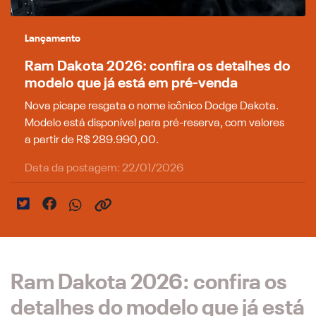
Lançamento
Ram Dakota 2026: confira os detalhes do
modelo que já está em pré-venda
Nova picape resgata o nome icônico Dodge Dakota.
Modelo está disponível para pré-reserva, com valores
a partir de R$ 289.990,00.
Data da postagem: 22/01/2026
Ram Dakota 2026: confira os
detalhes do modelo que já está