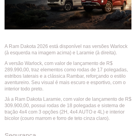
A Ram Dakota 2026 está disponível nas versões Warlock
(à esquerda na imagem acima) e Laramie (à direita).
A versão Warlock, com valor de lançamento de R$
289.990,00, traz elementos como rodas de 17 polegadas,
estribos laterais e a clássica Rambar, reforçando o estilo
aventureiro. Seu visual é mais escuro e esportivo, com o
interior todo preto.
Já a Ram Dakota Laramie, com valor de lançamento de R$
309.900,00, possui rodas de 18 polegadas e sistema de
tração 4x4 com 3 opções (2H, 4x4 AUTO e 4L) e interior
bicolor (couro marrom e forro de teto cinza claro).
Segurança