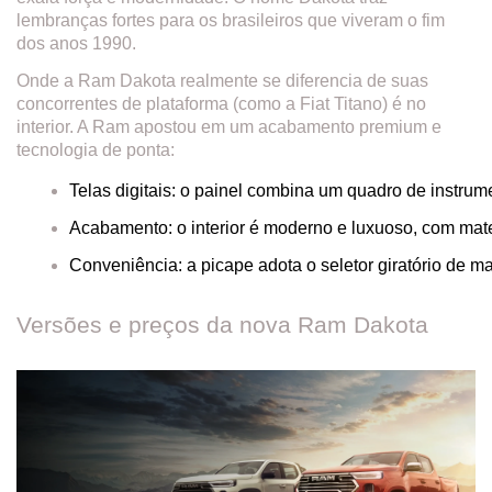
lembranças fortes para os brasileiros que viveram o fim
dos anos 1990.
Onde a Ram Dakota realmente se diferencia de suas
concorrentes de plataforma (como a Fiat Titano) é no
interior. A Ram apostou em um acabamento premium e
tecnologia de ponta:
Telas digitais: o painel combina um quadro de instrum
Acabamento: o interior é moderno e luxuoso, com mate
Conveniência: a picape adota o seletor giratório de
Versões e preços da nova Ram Dakota