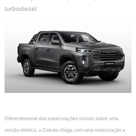
turbodiesel
Diferentemente das especulações iniciais sobre uma
versão elétrica, a Dakota chega com uma motorização a