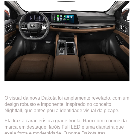
O visual da nova Dakota foi amplamente revelado, com um
design robusto e imponente, inspirado no conceito
Nightfall, que antecipou a identidade visual da picape.
Ela traz a característica grade frontal Ram com o nome da
marca em destaque, faróis Full LED e uma dianteira que
exala força e modernidade. O nome Dakota traz