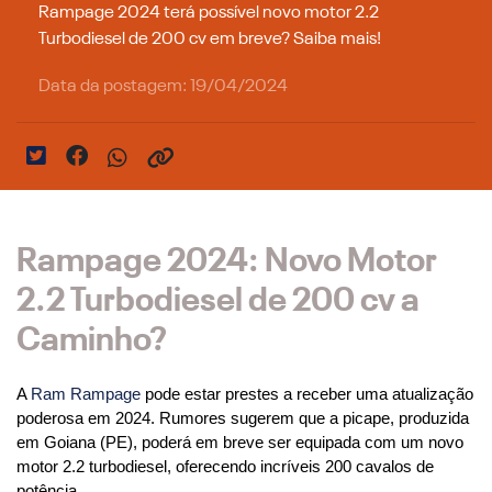
Rampage 2024 terá possível novo motor 2.2
Turbodiesel de 200 cv em breve? Saiba mais!
Data da postagem: 19/04/2024
Rampage 2024: Novo Motor
2.2 Turbodiesel de 200 cv a
Caminho?
A 
Ram Rampage
 pode estar prestes a receber uma atualização 
poderosa em 2024. Rumores sugerem que a picape, produzida 
em Goiana (PE), poderá em breve ser equipada com um novo 
motor 2.2 turbodiesel, oferecendo incríveis 200 cavalos de 
potência.