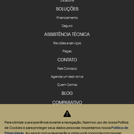
Locadora
SOLUÇÕES
Financiamento
Seguro
ASSISTÊNCIA TÉCNICA
Revisões e serviços
Peças
CONTATO
Fale Conosco
Agende um test-drive
Quem Somos
BLOG
COMPARATIVO
Para otimizar sua experiência durante a navegação, fazemos uso de nossa Política
de Cookies e para proteger seus dados pessoais respeitamos nossa
Política de
Privacidade
. Ao seguir com a navegação e visita você concorda com nossas