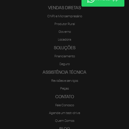
VENDAS DIRETAS
CNPJ e Microempresário
Produtor Rural
Governo
Locadora
SOLUÇÕES
Financiamento
Seguro
ASSISTÊNCIA TÉCNICA
Revisões e serviços
Peças
CONTATO
Fale Conosco
Agende um test-drive
Quem Somos