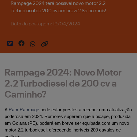
Rampage 2024 terá possível novo motor 2.2
Turbodiesel de 200 cv em breve? Saiba mais!
Data da postagem: 19/04/2024
Rampage 2024: Novo Motor
2.2 Turbodiesel de 200 cv a
Caminho?
A 
Ram Rampage
 pode estar prestes a receber uma atualização 
poderosa em 2024. Rumores sugerem que a picape, produzida 
em Goiana (PE), poderá em breve ser equipada com um novo 
motor 2.2 turbodiesel, oferecendo incríveis 200 cavalos de 
potência.