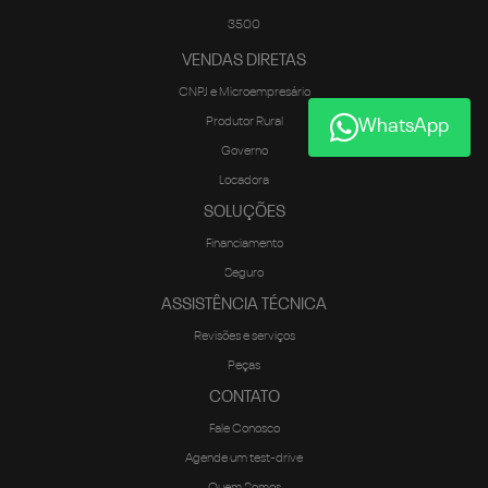
3500
VENDAS DIRETAS
CNPJ e Microempresário
Produtor Rural
WhatsApp
Governo
Locadora
SOLUÇÕES
Financiamento
Seguro
ASSISTÊNCIA TÉCNICA
Revisões e serviços
Peças
CONTATO
Fale Conosco
Agende um test-drive