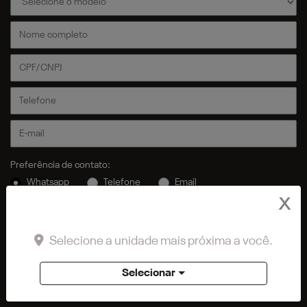
Preferência de contato:
Whatsapp
Telefone
Email
X
Li e aceito a
Política de Privacidade
e concordo em receber
comunicações da concessionária.
Selecione a unidade mais próxima a você.
ENTRAR EM CONTATO
Selecionar