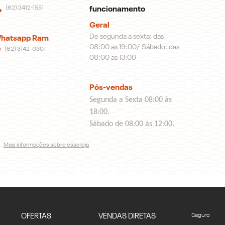
(62) 3412-1551
funcionamento
Geral
De segunda a sexta: das
hatsapp Ram
08:00 as 19:00/ Sábado: das
(62) 3142-0301
08:00 as 13:00
Pós-vendas
Segunda a Sexta 08:00 às
18:00.
Sábado de 08:00 às 12:00.
Mais informações sobre essa loja
OFERTAS
VENDAS DIRETAS
Seguro