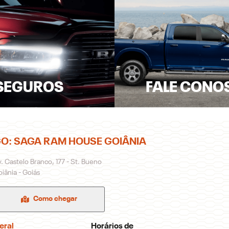
SEGUROS
FALE CONO
O: SAGA RAM HOUSE GOIÂNIA
. Castelo Branco, 177 - St. Bueno
iânia - Goiás
Como chegar
eral
Horários de