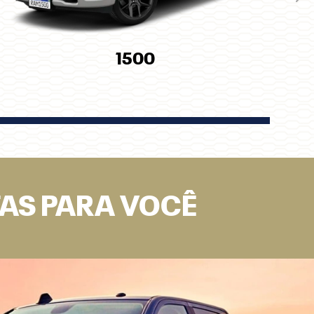
Pró
1500
TAS PARA VOCÊ