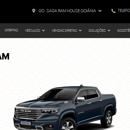
TELEF
GO: SAGA RAM HOUSE GOIÂNIA
OFERTAS
VEÍCULOS
VENDAS DIRETAS
SOLUÇÕES
ASSISTÊ
AM