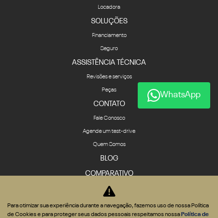
Locadora
SOLUÇÕES
Financiamento
Seguro
ASSISTÊNCIA TÉCNICA
Revisões e serviços
Peças
WhatsApp
CONTATO
Fale Conosco
Agende um test-drive
Quem Somos
BLOG
COMPARATIVO
Para otimizar sua experiência durante a navegação, fazemos uso de nossa Política
de Cookies e para proteger seus dados pessoais respeitamos nossa
Política de