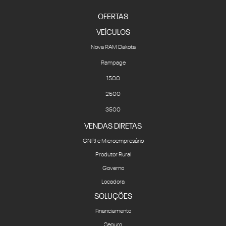
OFERTAS
VEÍCULOS
Nova RAM Dakota
Rampage
1500
2500
3500
VENDAS DIRETAS
CNPJ e Microempresário
Produtor Rural
Governo
Locadora
SOLUÇÕES
Financiamento
Seguro