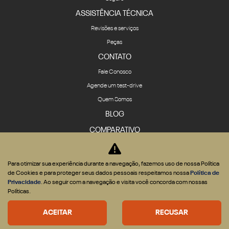
ASSISTÊNCIA TÉCNICA
Revisões e serviços
Peças
CONTATO
Fale Conosco
Agende um test-drive
Quem Somos
BLOG
COMPARATIVO
Para otimizar sua experiência durante a navegação, fazemos uso de nossa Política
de Cookies e para proteger seus dados pessoais respeitamos nossa
Política de
Privacidade
. Ao seguir com a navegação e visita você concorda com nossas
Desenvolvido pela DEALERSPACE ® Direitos Reservados.
Políticas.
Desacelere. Seu bem maior é a vida.
ACEITAR
RECUSAR