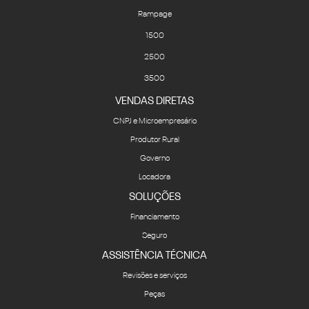
Rampage
1500
2500
3500
VENDAS DIRETAS
CNPJ e Microempresário
Produtor Rural
Governo
Locadora
SOLUÇÕES
Financiamento
Seguro
ASSISTÊNCIA TÉCNICA
Revisões e serviços
Peças