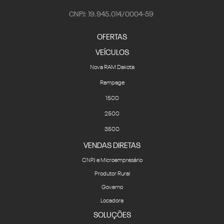
CNPJ: 19.945.014/0004-59
OFERTAS
VEÍCULOS
Nova RAM Dakota
Rampage
1500
2500
3500
VENDAS DIRETAS
CNPJ e Microempresário
Produtor Rural
Governo
Locadora
SOLUÇÕES