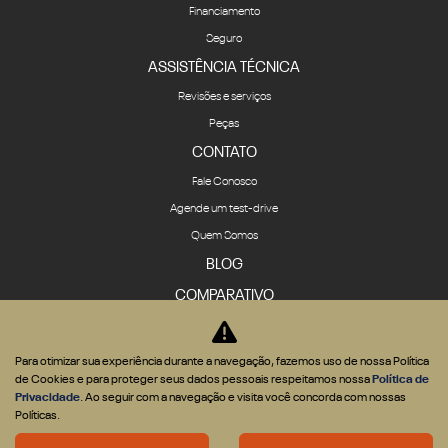
Financiamento
Seguro
ASSISTÊNCIA TÉCNICA
Revisões e serviços
Peças
CONTATO
Fale Conosco
Agende um test-drive
Quem Somos
BLOG
COMPARATIVO
Para otimizar sua experiência durante a navegação, fazemos uso de nossa Política
de Cookies e para proteger seus dados pessoais respeitamos nossa
Política de
Privacidade
. Ao seguir com a navegação e visita você concorda com nossas
Desenvolvido pela DEALERSPACE ® Direitos Reservados.
Políticas.