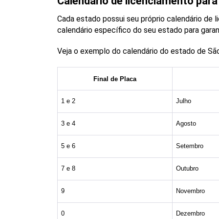
Calendário de licenciamento para
Cada estado possui seu próprio calendário de l
calendário específico do seu estado para garan
Veja o exemplo do calendário do estado de São 
Final de Placa
1 e 2
Julho
3 e 4
Agosto
5 e 6
Setembro
7 e 8
Outubro
9
Novembro
0
Dezembro