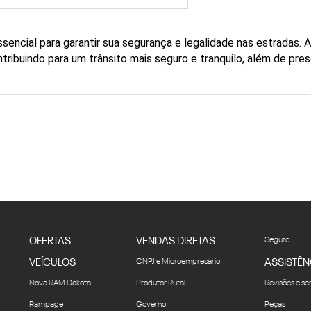
encial para garantir sua segurança e legalidade nas estradas. Ao
tribuindo para um trânsito mais seguro e tranquilo, além de pre
OFERTAS
VENDAS DIRETAS
Seguro
VEÍCULOS
CNPJ e Microempresário
ASSISTÊN
Nova RAM Dakota
Produtor Rural
Revisões e se
Rampage
Governo
Peças