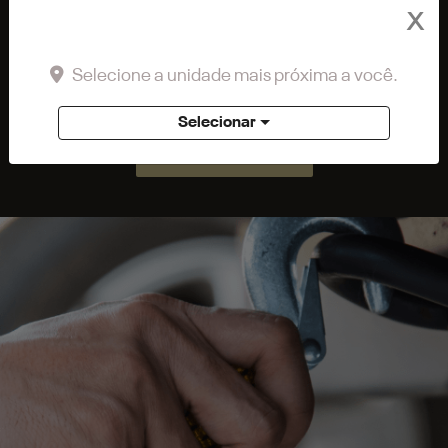
Preferência de contato:
X
Whatsapp
Telefone
Email
Li e aceito a
Política de Privacidade
e concordo em receber
Selecione a unidade mais próxima a você.
comunicações da concessionária.
Selecionar
ENTRAR EM CONTATO