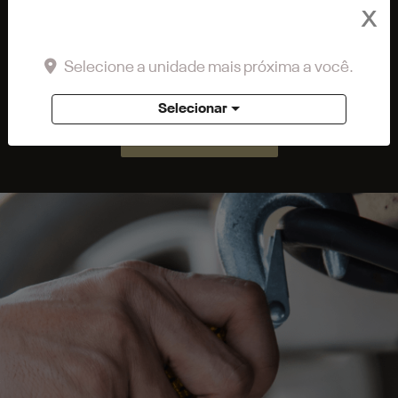
Preferência de contato:
X
Whatsapp
Telefone
Email
Li e aceito a
Política de Privacidade
e concordo em receber
Selecione a unidade mais próxima a você.
comunicações da concessionária.
Selecionar
ENTRAR EM CONTATO