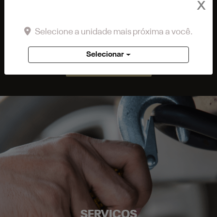
X
Whatsapp
Telefone
Email
Li e aceito a
Política de Privacidade
e concordo em receber
Selecione a unidade mais próxima a você.
comunicações da concessionária.
Selecionar
ENTRAR EM CONTATO
SERVIÇOS