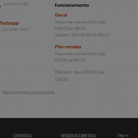
(62) 3772-1735
funcionamento
Geral
Segunda a sexta-feira: das
hatsapp
08h00 às 18h30
(62) 3142-0301
Sábado: das 08h00 às 13h00
Pós-vendas
Segunda a sexta-feira: das
07h30 às 18h00
Sábado: das 08h00 às
12h00
Mais informações sobre essa loja
OFERTAS
VENDAS DIRETAS
Seguro