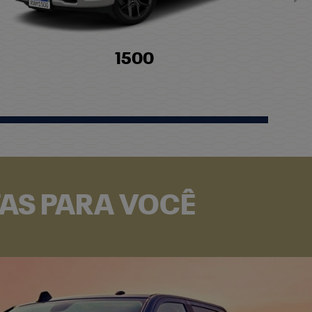
Pró
1500
TAS PARA VOCÊ