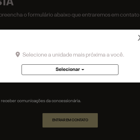
STA
r, preencha o formulário abaixo que entraremos em contat
Selecione a unidade mais próxima a você.
Selecionar
receber comunicações da concessionária.
ENTRAR EM CONTATO