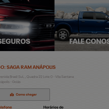
SEGUROS
FALE CONO
O: SAGA RAM ANÁPOLIS
enida Brasil Sul, , Quadra 22 Lote 0 - Vila Santana
ápolis - Goiás
Como chegar
elefone
Horários de