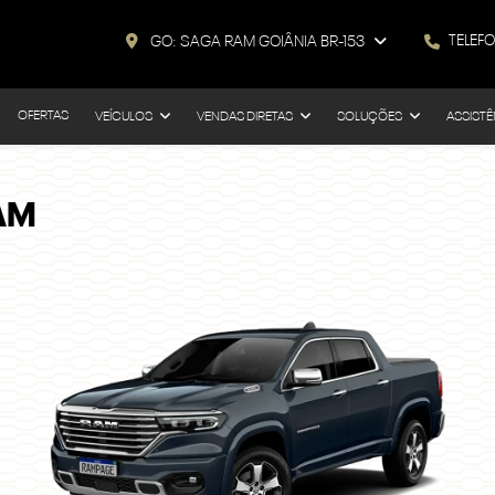
TELEF
GO: SAGA RAM GOIÂNIA BR-153
OFERTAS
VEÍCULOS
VENDAS DIRETAS
SOLUÇÕES
ASSISTÊ
AM