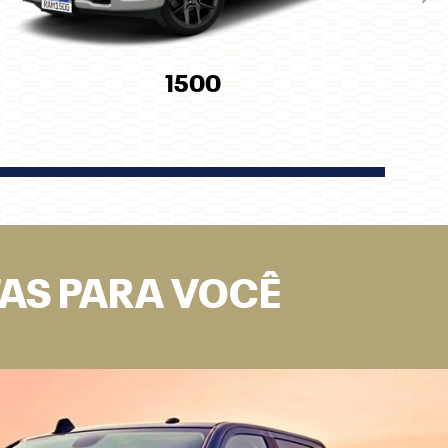
Pró
1500
TAS PARA VOCÊ