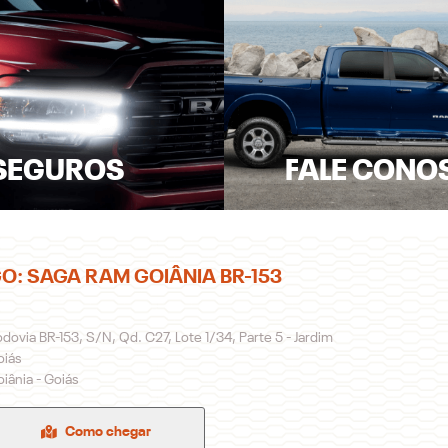
SEGUROS
FALE CONO
O: SAGA RAM GOIÂNIA BR-153
dovia BR-153, S/N, Qd. C27, Lote 1/34, Parte 5 - Jardim
oiás
iânia - Goiás
Como chegar