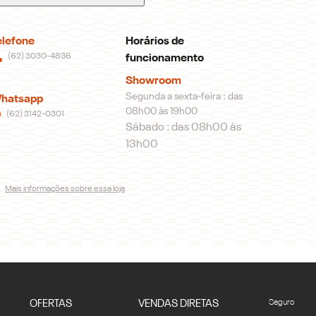
elefone
Horários de
(62) 3030-4836
funcionamento
Showroom
Segunda a sexta-feira : das
hatsapp
08h00 às 19h00
(62) 3142-0301
Sábado : das 08h00 às
13h00
Mais informações sobre essa loja
OFERTAS
VENDAS DIRETAS
Seguro