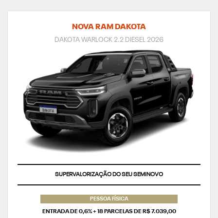
NOVA RAM DAKOTA
DAKOTA WARLOCK 2.2 DIESEL 2026
SUPERVALORIZAÇÃO DO SEU SEMINOVO
TAXA ZERO
PESSOA FÍSICA
ENTRADA DE 0,6% + 18 PARCELAS DE R$ 7.039,00