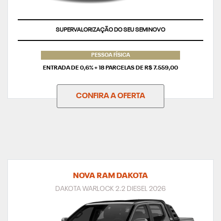
SUPERVALORIZAÇÃO DO SEU SEMINOVO
TAXA ZERO
PESSOA FÍSICA
ENTRADA DE 0,6% + 18 PARCELAS DE R$ 7.559,00
CONFIRA A OFERTA
NOVA RAM DAKOTA
DAKOTA WARLOCK 2.2 DIESEL 2026