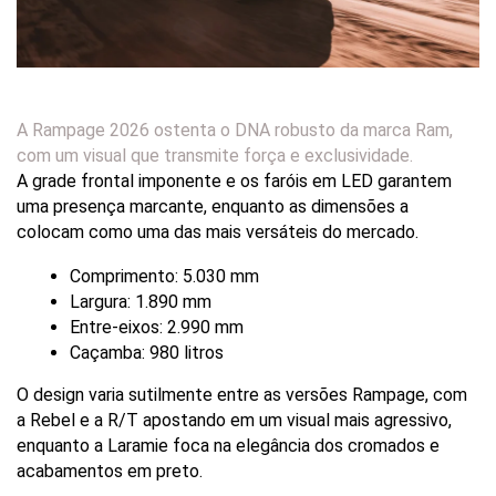
A Rampage 2026 ostenta o DNA robusto da marca Ram,
com um visual que transmite força e exclusividade.
A grade frontal imponente e os faróis em LED garantem 
uma presença marcante, enquanto as dimensões a 
colocam como uma das mais versáteis do mercado.
Comprimento: 5.030 mm
Largura: 1.890 mm
Entre-eixos: 2.990 mm
Caçamba: 980 litros
O design varia sutilmente entre as versões Rampage, com 
a Rebel e a R/T apostando em um visual mais agressivo, 
enquanto a Laramie foca na elegância dos cromados e 
acabamentos em preto.