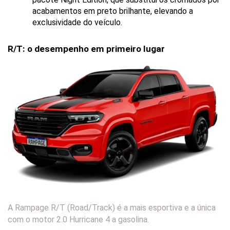
acabamentos em preto brilhante, elevando a 
exclusividade do veículo.
R/T: o desempenho em primeiro lugar
A Rampage R/T (Road/Track) é a mais esportiva e a única
com o motor 2.0 Hurricane 4 a gasolina.